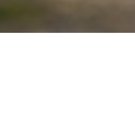
Mød Trail Squad
teamet